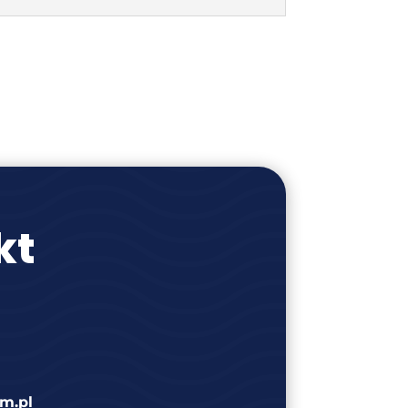
kt
m.pl