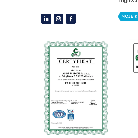
Logowan
MOJE 