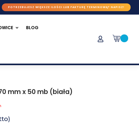
POTRZEBUJESZ WIĘKSZE ILOŚCI LUB FAKTURĘ TERMINOWĄ? NAPISZ!
ŁOWICE
BLOG

0 mm x 50 mb (biała)
h
to)