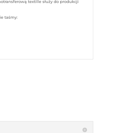
transferową textille służy do produkcji
ie taśmy: