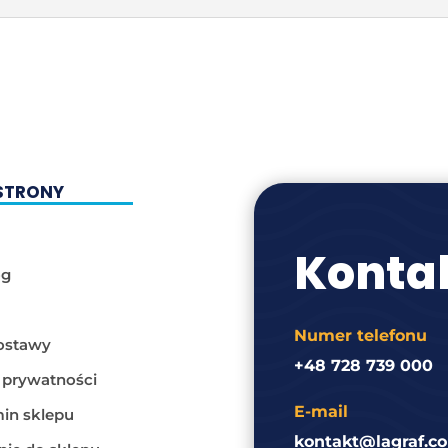
STRONY
Konta
og
Numer telefonu
ostawy
+48 728 739 000
a prywatności
E-mail
in sklepu
kontakt@lagraf.co