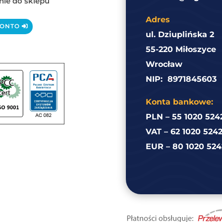
ie do sklepu
Adres
KONTO
ul. Dziuplińska 2
55-220 Miłoszyce
Wrocław
NIP:
8971845603
Konta bankowe:
PLN – 55 1020 524
VAT – 62 1020 524
EUR – 80 1020 524