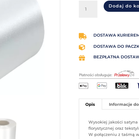
ilość
Dodaj do k
Taśma
satynowa
70
mm
x
DOSTAWA KURIEREM

50
DOSTAWA DO PACZKO

mb
(biała)
BEZPŁATNA DOSTAW

Opis
Informacje d
Wysokiej jakości satyn
florystycznej oraz tekst
W połączeniu z taśmą w