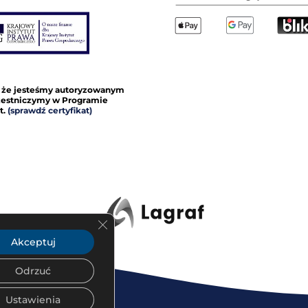
 że jesteśmy autoryzowanym
czestniczymy w Programie
t.
(sprawdź certyfikat)
Zamknij panel powiadomień o ciasteczka
Akceptuj
Odrzuć
Ustawienia