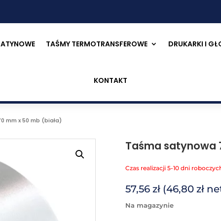
SATYNOWE
TAŚMY TERMOTRANSFEROWE
DRUKARKI I G
KONTAKT
0 mm x 50 mb (biała)
Taśma satynowa 7
Czas realizacji 5-10 dni roboczyc
57,56
zł
(
46,80
zł
net
na magazynie