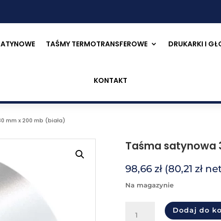
SATYNOWE
TAŚMY TERMOTRANSFEROWE
DRUKARKI I G
KONTAKT
0 mm x 200 mb (biała)
Taśma satynowa 3
98,66
zł
(
80,21
zł
net
na magazynie
ilość
Dodaj do k
Taśma