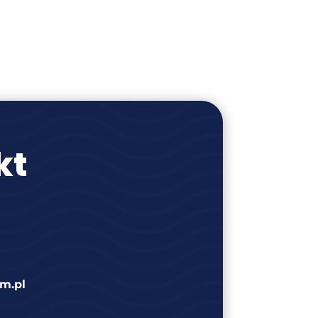
kt
m.pl