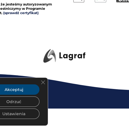
 że jesteśmy autoryzowanym
czestniczymy w Programie
t.
(sprawdź certyfikat)
Zamknij panel powiadomień o ciasteczka
Akceptuj
Odrzuć
Ustawienia