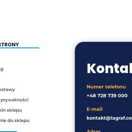
STRONY
Konta
og
Numer telefonu
ostawy
+48 728 739 000
a prywatności
E-mail
in sklepu
kontakt@lagraf.co
ie do sklepu
Adres