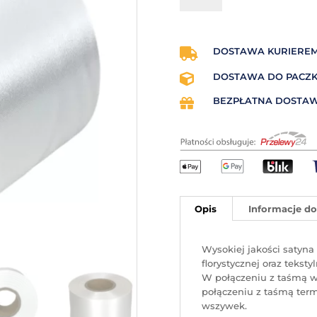
satynowa
30
mm
x
DOSTAWA KURIEREM

200
DOSTAWA DO PACZKO

mb
(biała)
BEZPŁATNA DOSTAW

Opis
Informacje d
Wysokiej jakości satyn
florystycznej oraz tekst
W połączeniu z taśmą w
połączeniu z taśmą termo
wszywek.