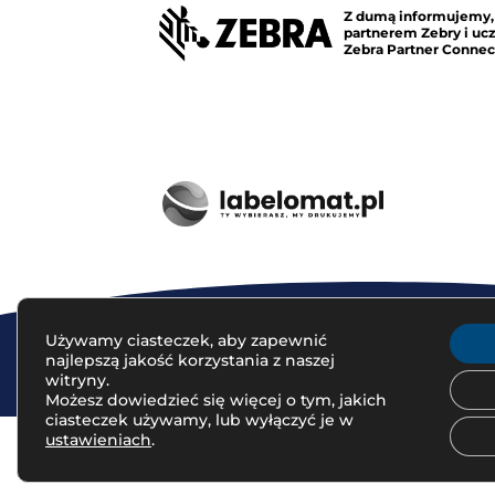
Z dumą informujemy,
partnerem Zebry i u
Zebra Partner Connec
Używamy ciasteczek, aby zapewnić
najlepszą jakość korzystania z naszej
witryny.
© 2023 Lagraf Partners | Projekt sklepu
www.studiolapis.pl
Możesz dowiedzieć się więcej o tym, jakich
ciasteczek używamy, lub wyłączyć je w
ustawieniach
.