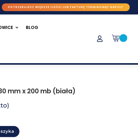
POTRZEBUJESZ WIĘKSZE ILOŚCI LUB FAKTURĘ TERMINOWĄ? NAPISZ!
ŁOWICE
BLOG

0 mm x 200 mb (biała)
to)
oszyka