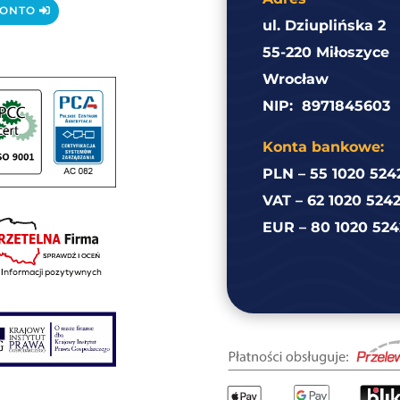
KONTO
ul. Dziuplińska 2
55-220 Miłoszyce
Wrocław
NIP:
8971845603
Konta bankowe:
PLN – 55 1020 524
VAT – 62 1020 524
EUR – 80 1020 524