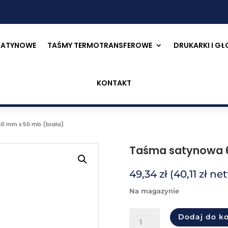
SATYNOWE
TAŚMY TERMOTRANSFEROWE
DRUKARKI I G
KONTAKT
0 mm x 50 mb (biała)
Taśma satynowa 6
49,34
zł
(
40,11
zł
net
na magazynie
ilość
Dodaj do k
Taśma