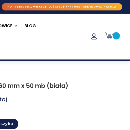
POTRZEBUJESZ WIĘKSZE ILOŚCI LUB FAKTURĘ TERMINOWĄ? NAPISZ!
ŁOWICE
BLOG

0 mm x 50 mb (biała)
to)
oszyka