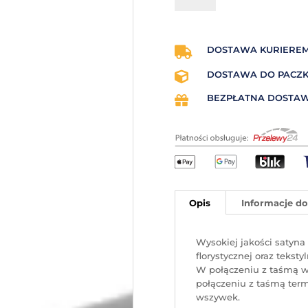
satynowa
60
mm
x
DOSTAWA KURIEREM

50
DOSTAWA DO PACZKO

mb
(biała)
BEZPŁATNA DOSTAW

Opis
Informacje d
Wysokiej jakości satyn
florystycznej oraz tekst
W połączeniu z taśmą w
połączeniu z taśmą termo
wszywek.