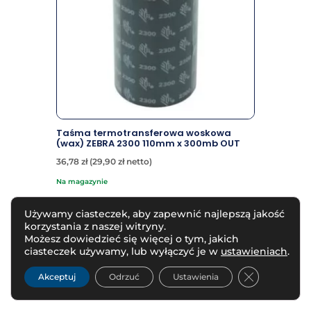
Taśma termotransferowa woskowa
(wax) ZEBRA 2300 110mm x 300mb OUT
36,78
zł
(
29,90
zł
netto)
na magazynie
Używamy ciasteczek, aby zapewnić najlepszą jakość
ZOBACZ PRODUKT
korzystania z naszej witryny.
Możesz dowiedzieć się więcej o tym, jakich
ciasteczek używamy, lub wyłączyć je w
ustawieniach
.
Zamknij pan
Akceptuj
Odrzuć
Ustawienia