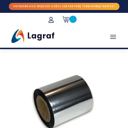
POTRZEBUJESZ WIĘKSZE ILOŚCI LUB FAKTURĘ TERMINOWĄ? NAPISZ!
