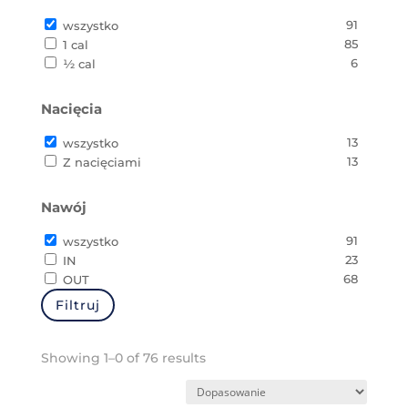
1
80 mm
91
wszystko
2
83 mm
85
1 cal
1
84 mm
6
½ cal
3
85 mm
3
90 mm
Nacięcia
4
95 mm
13
wszystko
13
Z nacięciami
Nawój
91
wszystko
23
IN
68
OUT
Filtruj
Showing 1–0 of 76 results