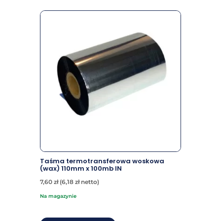
Taśma termotransferowa woskowa
(wax) 110mm x 100mb IN
7,60
zł
(
6,18
zł
netto)
na magazynie