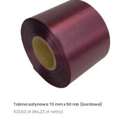
Taśma satynowa 70 mm x 50 mb (bordowa)
103,60
zł
(
84,23
zł
netto)