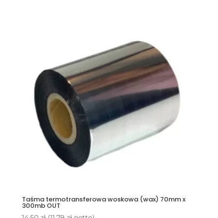
Taśma termotransferowa woskowa (wax) 70mm x
300mb OUT
14,50
zł
(
11,79
zł
netto)