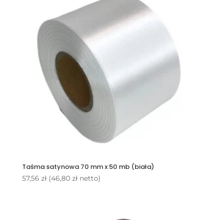
Taśma satynowa 70 mm x 50 mb (biała)
57,56
zł
(
46,80
zł
netto)