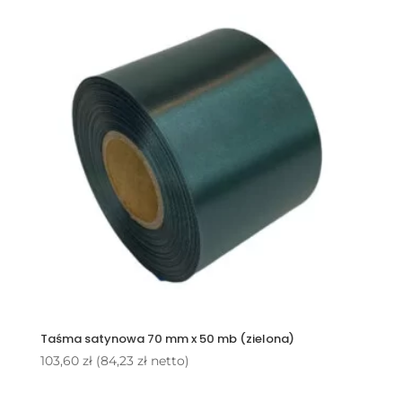
Taśma satynowa 70 mm x 50 mb (zielona)
103,60
zł
(
84,23
zł
netto)