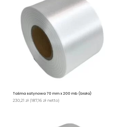
Taśma satynowa 70 mm x 200 mb (biała)
230,21
zł
(
187,16
zł
netto)