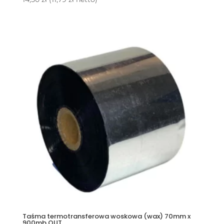
Taśma termotransferowa woskowa (wax) 70mm x
900mb OUT