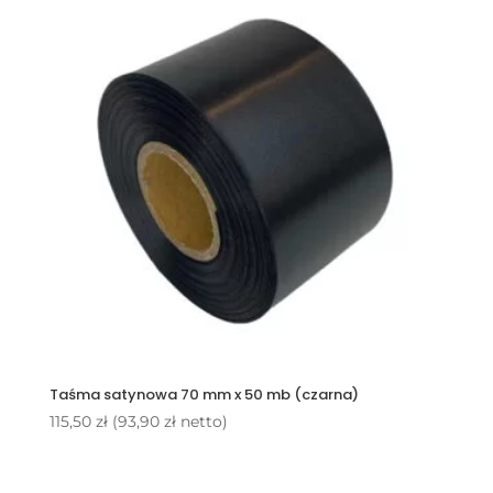
Taśma satynowa 70 mm x 50 mb (czarna)
115,50
zł
(
93,90
zł
netto)