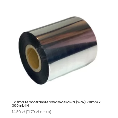
Taśma termotransferowa woskowa (wax) 70mm x
300mb IN
14,50
zł
(
11,79
zł
netto)