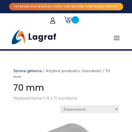
POTRZEBUJESZ WIĘKSZE ILOŚCI LUB FAKTURĘ TERMINOWĄ? NAPISZ!

Strona główna
/
Atrybut produktu: Szerokość
/
70
mm
70 mm
Wyświetlanie 1–9 z 11 wyników