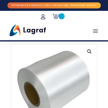
POTRZEBUJESZ WIĘKSZE ILOŚCI LUB FAKTURĘ TERMINOWĄ? NAPISZ!
