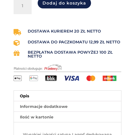
ilość
Dodaj do koszyka
Taśma
satynowa
100
mm
x
DOSTAWA KURIEREM 20 ZŁ NETTO

200
DOSTAWA DO PACZKOMATU 12,99 ZŁ NETTO

mb
(biała)
BEZPŁATNA DOSTAWA POWYŻEJ 100 ZŁ

NETTO
Opis
Informacje dodatkowe
Ilość w kartonie
Wysokiej jakości satyna Lagraf dedykowana