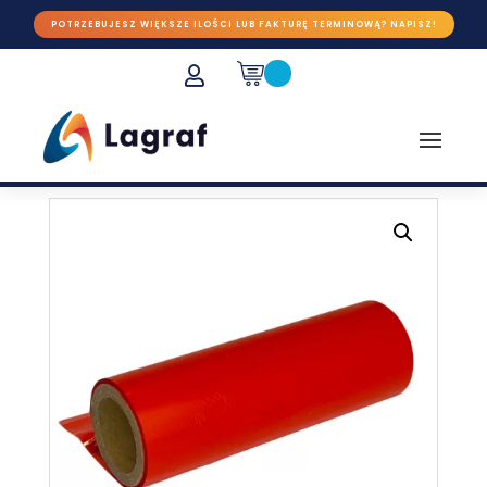
POTRZEBUJESZ WIĘKSZE ILOŚCI LUB FAKTURĘ TERMINOWĄ? NAPISZ!
