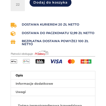
ilość
Dodaj do koszyka
Kalka
krawędziowa
NEAR
EDGE
czerwona
DOSTAWA KURIEREM 20 ZŁ NETTO

55mm
DOSTAWA DO PACZKOMATU 12,99 ZŁ NETTO

x
600mb
BEZPŁATNA DOSTAWA POWYŻEJ 100 ZŁ

IN
NETTO
Opis
Informacje dodatkowe
Uwagi
Taśma termotransferowa krawędziowa