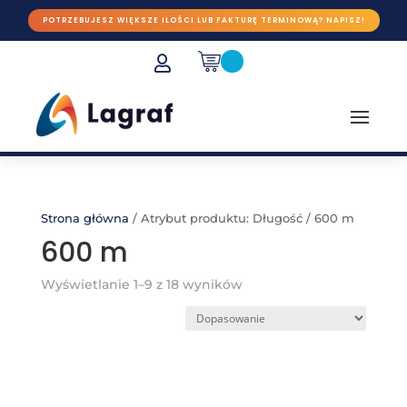
POTRZEBUJESZ WIĘKSZE ILOŚCI LUB FAKTURĘ TERMINOWĄ? NAPISZ!

Strona główna
/
Atrybut produktu: Długość
/
600 m
600 m
Wyświetlanie 1–9 z 18 wyników