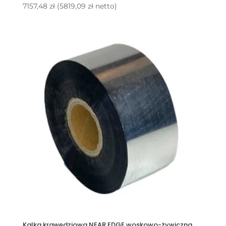
7157,48
zł
(
5819,09
zł
netto)
Kalka krawędziowa NEAR EDGE woskowo-żywiczna