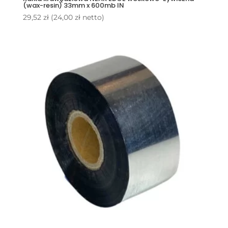
(wax-resin) 33mm x 600mb IN
29,52
zł
(
24,00
zł
netto)