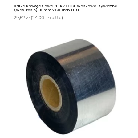
Kalka krawędziowa NEAR EDGE woskowo-żywiczna
(wax-resin) 33mm x 600mb OUT
29,52
zł
(
24,00
zł
netto)