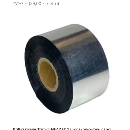
47,97
zł
(
39,00
zł
netto)
Kalka krawędziowa NEAR EDGE woskowo-żywiczna