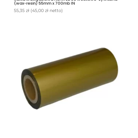
(wax-resin) 55mm x 700mb IN
55,35
zł
(
45,00
zł
netto)