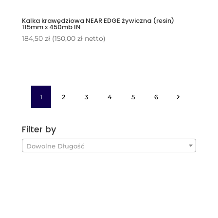
Kalka krawędziowa NEAR EDGE żywiczna (resin)
115mm x 450mb IN
184,50
zł
(
150,00
zł
netto)
1
2
3
4
5
6
Filter by
Dowolne Długość