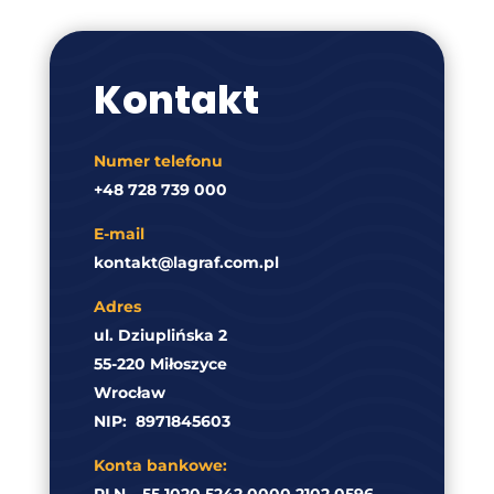
Kontakt
Numer telefonu
+48 728 739 000
E-mail
kontakt@lagraf.com.pl
Adres
ul. Dziuplińska 2
55-220 Miłoszyce
Wrocław
NIP:
8971845603
Konta bankowe:
PLN – 55 1020 5242 0000 2102 0596