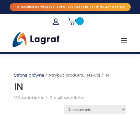
POTRZEBUJESZ WIĘKSZE ILOŚCI LUB FAKTURĘ TERMINOWĄ? NAPISZ!

Strona główna
/
Atrybut produktu: Nawój
/
IN
IN
Wyświetlanie 1–9 z 46 wyników