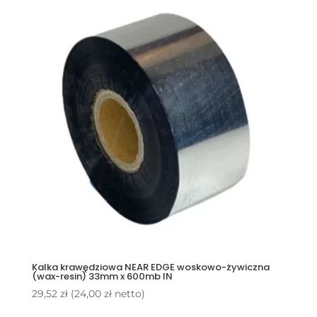
Kalka krawędziowa NEAR EDGE woskowo-żywiczna
(wax-resin) 33mm x 600mb IN
29,52
zł
(
24,00
zł
netto)