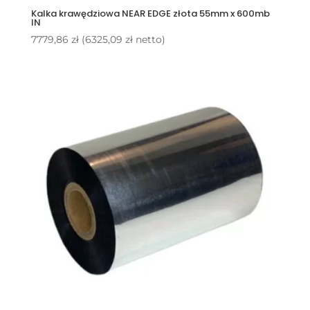
Kalka krawędziowa NEAR EDGE złota 55mm x 600mb
IN
7779,86
zł
(
6325,09
zł
netto)