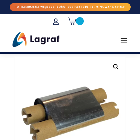
POTRZEBUJESZ WIĘKSZE ILOŚCI LUB FAKTURĘ TERMINOWĄ? NAPISZ!
