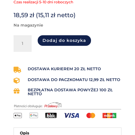
Czas realizacji 5-10 dni roboczych
18,59
zł
(
15,11
zł
netto)
na magazynie
ilość
Dodaj do koszyka
Taśma
termotransferowa
żywiczna
(resin)
84mm
DOSTAWA KURIEREM 20 ZŁ NETTO

x
DOSTAWA DO PACZKOMATU 12,99 ZŁ NETTO

74mb
OUT
BEZPŁATNA DOSTAWA POWYŻEJ 100 ZŁ

NC
NETTO
gliza
110mm
Premium
Opis