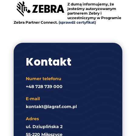
Z dumą informujemy, że
jesteśmy autoryzowanym
partnerem Zebry i
uczestniczymy w Programie
Zebra Partner Connect.
(sprawdź certyfikat)
Kontakt
Numer telefonu
+48 728 739 000
E-mail
kontakt@lagraf.com.pl
Adres
ul. Dziuplińska 2
55-220 Miłoszyce