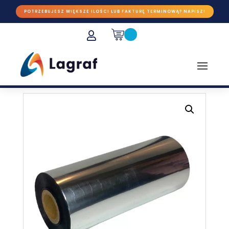
POTRZEBUJESZ WIĘKSZE ILOŚCI LUB FAKTURĘ TERMINOWĄ? NAPISZ!
