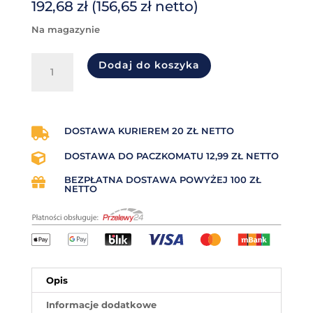
192,68
zł
(
156,65
zł
netto)
na magazynie
ilość
Dodaj do koszyka
Taśma
termotransferowa
żywiczna
(resin)
155mm
DOSTAWA KURIEREM 20 ZŁ NETTO

x
DOSTAWA DO PACZKOMATU 12,99 ZŁ NETTO

450mb
OUT
BEZPŁATNA DOSTAWA POWYŻEJ 100 ZŁ

Premium
NETTO
Opis
Informacje dodatkowe