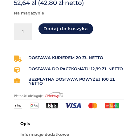
52,64
zł
(
42,80
zł
netto)
na magazynie
ilość
Dodaj do koszyka
Taśma
termotransferowa
woskowo-
żywiczna
(wax-
DOSTAWA KURIEREM 20 ZŁ NETTO

resin)
DOSTAWA DO PACZKOMATU 12,99 ZŁ NETTO

95mm
x
BEZPŁATNA DOSTAWA POWYŻEJ 100 ZŁ

300mb
NETTO
OUT
Premium
Opis
Informacje dodatkowe