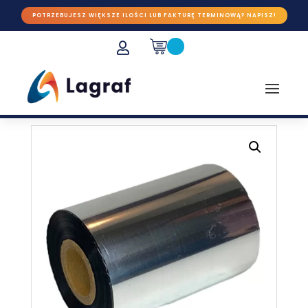
POTRZEBUJESZ WIĘKSZE ILOŚCI LUB FAKTURĘ TERMINOWĄ? NAPISZ!
