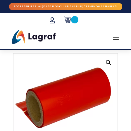
POTRZEBUJESZ WIĘKSZE ILOŚCI LUB FAKTURĘ TERMINOWĄ? NAPISZ!
