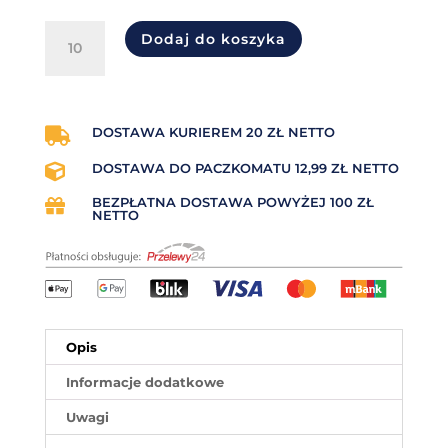
ilość
Dodaj do koszyka
Taśma
termotransferowa
woskowa
(wax)
czerwona
DOSTAWA KURIEREM 20 ZŁ NETTO

85mm
DOSTAWA DO PACZKOMATU 12,99 ZŁ NETTO

x
300mb
BEZPŁATNA DOSTAWA POWYŻEJ 100 ZŁ

OUT
NETTO
Opis
Informacje dodatkowe
Uwagi