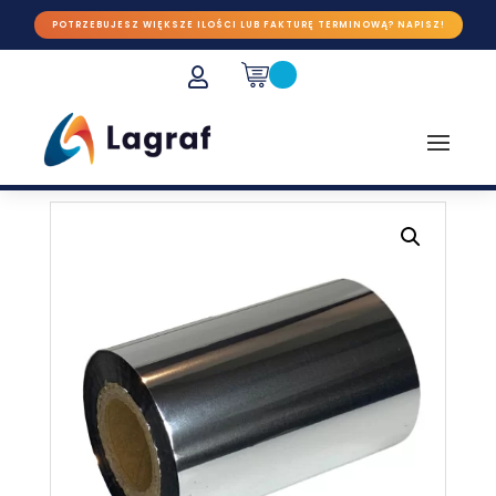
POTRZEBUJESZ WIĘKSZE ILOŚCI LUB FAKTURĘ TERMINOWĄ? NAPISZ!
