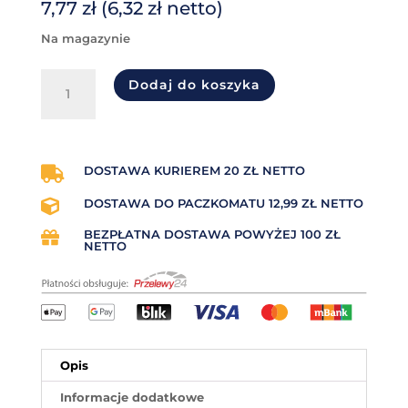
7,77
zł
(
6,32
zł
netto)
na magazynie
ilość
Dodaj do koszyka
Taśma
termotransferowa
woskowa
(wax)
75mm
DOSTAWA KURIEREM 20 ZŁ NETTO

x
DOSTAWA DO PACZKOMATU 12,99 ZŁ NETTO

150mb
OUT
BEZPŁATNA DOSTAWA POWYŻEJ 100 ZŁ

NETTO
Opis
Informacje dodatkowe