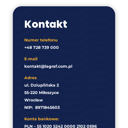
Kontakt
Numer telefonu
+48 728 739 000
E-mail
kontakt@lagraf.com.pl
Adres
ul. Dziuplińska 2
55-220 Miłoszyce
Wrocław
NIP:
8971845603
Konta bankowe:
PLN – 55 1020 5242 0000 2102 0596