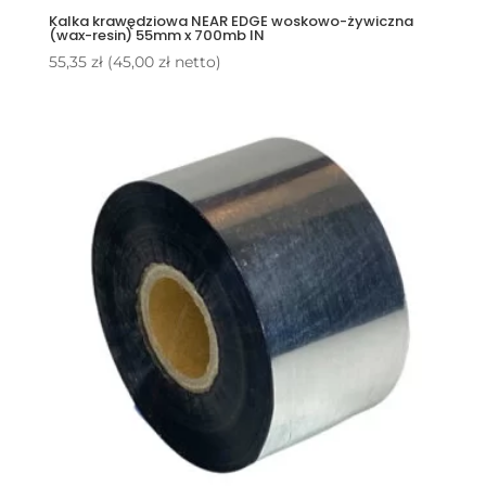
Kalka krawędziowa NEAR EDGE woskowo-żywiczna
(wax-resin) 55mm x 700mb IN
55,35
zł
(
45,00
zł
netto)