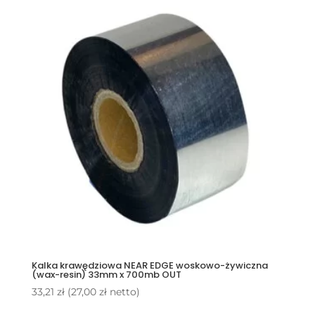
Kalka krawędziowa NEAR EDGE woskowo-żywiczna
(wax-resin) 33mm x 700mb OUT
33,21
zł
(
27,00
zł
netto)