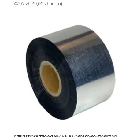
47,97
zł
(
39,00
zł
netto)
Kalka krawędziowa NEAR EDGE woskowo-żywiczna