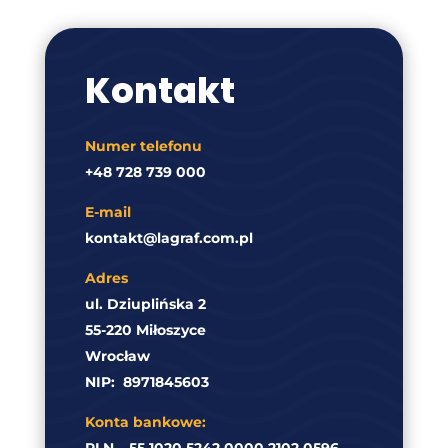
Kontakt
Numer telefonu
+48 728 739 000
E-mail
kontakt@lagraf.com.pl
Adres
ul. Dziuplińska 2
55-220 Miłoszyce
Wrocław
NIP:
8971845603
Konta bankowe:
PLN – 55 1020 5242 0000 2102 0596