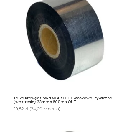
Kalka krawędziowa NEAR EDGE woskowo-żywiczna
(wax-resin) 33mm x 600mb OUT
29,52
zł
(
24,00
zł
netto)