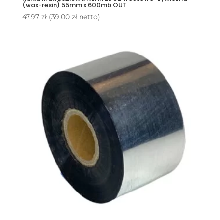
(wax-resin) 55mm x 600mb OUT
47,97
zł
(
39,00
zł
netto)