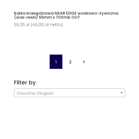
Kalka krawędziowa NEAR EDGE woskowo-żywiczna
(wax-resin) 55mm x 700mb OUT
55,35
zł
(
45,00
zł
netto)
1
2
Filter by
Dowolne Długość