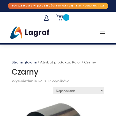
POTRZEBUJESZ WIĘKSZE ILOŚCI LUB FAKTURĘ TERMINOWĄ? NAPISZ!

Strona główna
/
Atrybut produktu: Kolor
/
Czarny
Czarny
Wyświetlanie 1–9 z 17 wyników