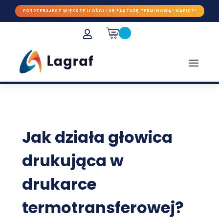
POTRZEBUJESZ WIĘKSZE ILOŚCI LUB FAKTURĘ TERMINOWĄ? NAPISZ!

Jak działa głowica
drukująca w
drukarce
termotransferowej?