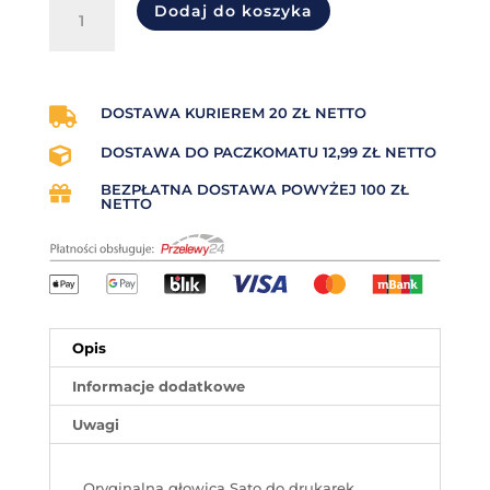
ilość
Dodaj do koszyka
Głowica
drukująca
SATO
CL4NX,
CL4NX
DOSTAWA KURIEREM 20 ZŁ NETTO

Plus,
DOSTAWA DO PACZKOMATU 12,99 ZŁ NETTO

CL412NX
203DPI
BEZPŁATNA DOSTAWA POWYŻEJ 100 ZŁ

NETTO
Opis
Informacje dodatkowe
Uwagi
Oryginalna głowica Sato do drukarek