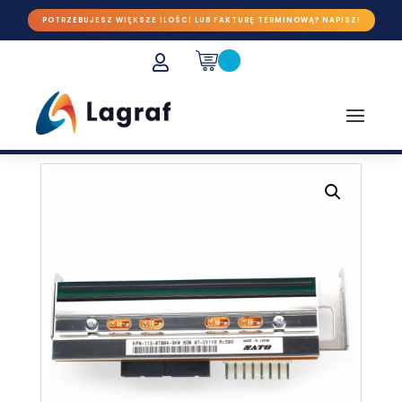
POTRZEBUJESZ WIĘKSZE ILOŚCI LUB FAKTURĘ TERMINOWĄ? NAPISZ!
